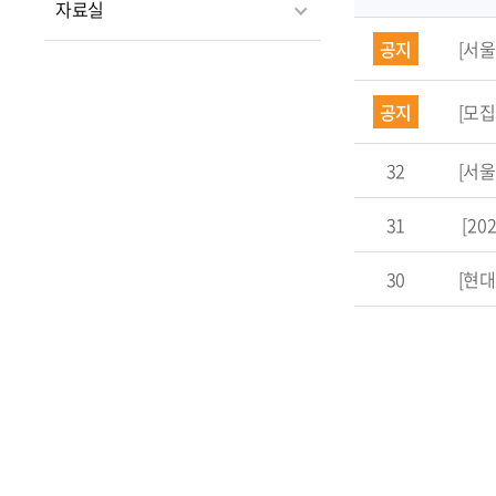
자료실
공지
[서울
공지
[모집]
32
[서울
31
[20
30
[현대