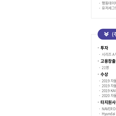
행동데이터
유저세그먼
(
투자
시리즈 A
고용창출
21명
수상
2019 
2019 
2019 K
2020 
타지원사
NAVER D2
Hyundai 