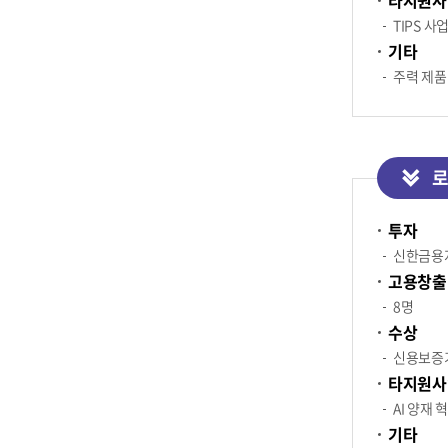
TIPS 
기타
주력 제품
로
투자
신한금용
고용창출
8명
수상
신용보증기
타지원사
AI 양재 
기타