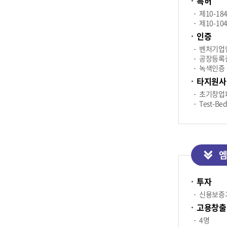
특허
제10-1
제10-1
인증
벤처기업인
공장등록
녹색인증
타지원사
초기창업
Test-
엠
투자
신용보증기
고용창출
4명