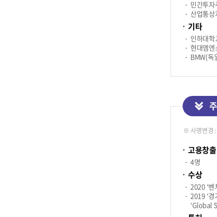
민간투자주
산업통상자
기타
인하대학교
현대엠엔소
BMW(독일
주
※ 사명변경 : 
고용창출
4명
수상
2020 
2019 
‘Global 