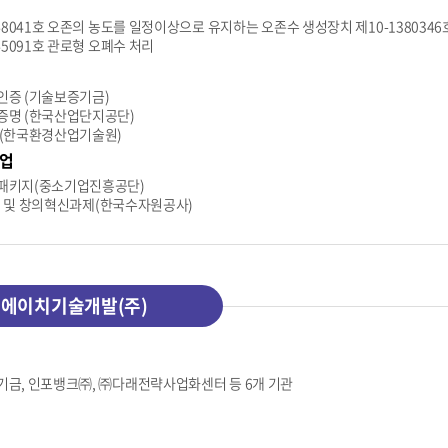
848041호 오존의 농도를 일정이상으로 유지하는 오존수 생성장치 제10-138034
045091호 관로형 오폐수 처리
증 (기술보증기금)
증명 (한국산업단지공단)
 (한국환경산업기술원)
업
패키지(중소기업진흥공단)
Bed 및 창의혁신과제(한국수자원공사)
에이치기술개발(주)
금, 인포뱅크㈜, ㈜다래전략사업화센터 등 6개 기관