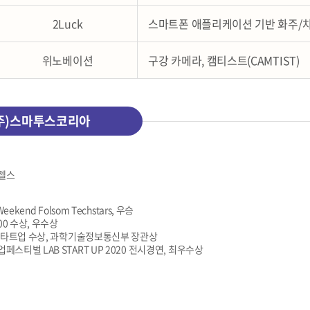
2Luck
스마트폰 애플리케이션 기반 화주/차
위노베이션
구강 카메라, 캠티스트(CAMTIST)
주)스마투스코리아
젤스
 Weekend Folsom Techstars, 우승
300 수상, 우수상
K스타트업 수상, 과학기술정보통신부 장관상
페스티벌 LAB START UP 2020 전시경연, 최우수상