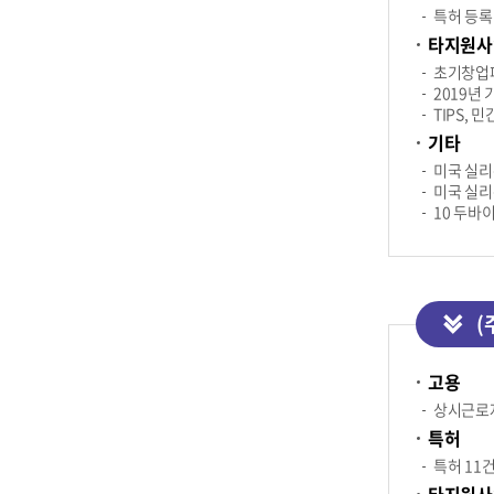
특허 등록
타지원사
초기창업
2019년
TIPS,
기타
미국 실리콘
미국 실리콘
10 두바이G
(
고용
상시근로자
특허
특허 11건
타지원사