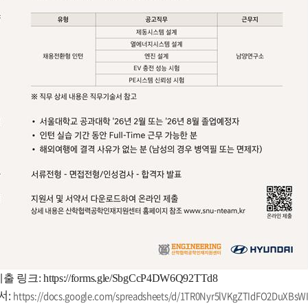
제출 링크:
https://forms.gle/SbgCcP4DW6Q92TTd8
서:
https://docs.google.com/spreadsheets/d/1TR0Nyr5lVKgZTIdFO2DuXBs