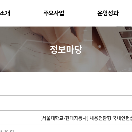
소개
주요사업
운영성과
정보마당
[서울대학교-현대자동차] 채용전환형 국내인턴십 모
5-10-01