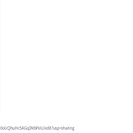
WI0oUQhuHc5AGq3NbPeU/edit?usp=sharing