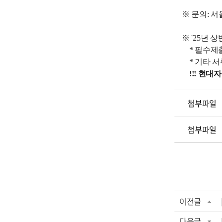
※ 문의: 서울
※
'25년 
* 필수제출
* 기타 서
!!! 현대
첨부파일
첨부파일
이전글
다음글